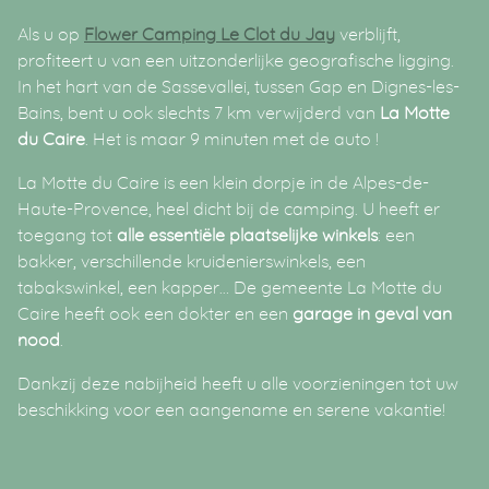
Als u op
Flower Camping Le Clot du Jay
verblijft,
profiteert u van een uitzonderlijke geografische ligging.
In het hart van de Sassevallei, tussen Gap en Dignes-les-
Bains, bent u ook slechts 7 km verwijderd van
La Motte
du Caire
. Het is maar 9 minuten met de auto
!
La Motte du Caire is een klein dorpje in de Alpes-de-
Haute-Provence, heel dicht bij de camping. U heeft er
toegang tot
alle essentiële plaatselijke winkels
: een
bakker, verschillende kruidenierswinkels, een
tabakswinkel, een kapper… De gemeente La Motte du
Caire heeft ook een dokter en een
garage in geval van
nood
.
Dankzij deze nabijheid heeft u alle voorzieningen tot uw
beschikking voor een aangename en serene vakantie!