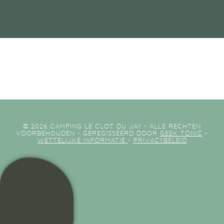
© 2026 CAMPING LE CLOT DU JAY - ALLE RECHTEN
VOORBEHOUDEN - GEREGISSEERD DOOR
GEEK TONIC
-
WETTELIJKE INFORMATIE
-
PRIVACYBELEID