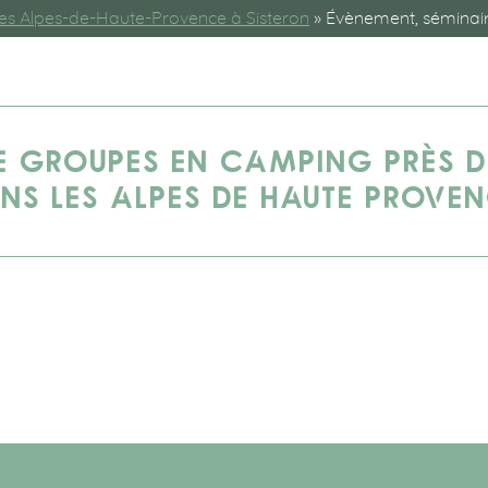
es Alpes-de-Haute-Provence à Sisteron
»
Évènement, séminair
E GROUPES EN CAMPING PRÈS D
NS LES ALPES DE HAUTE PROVE