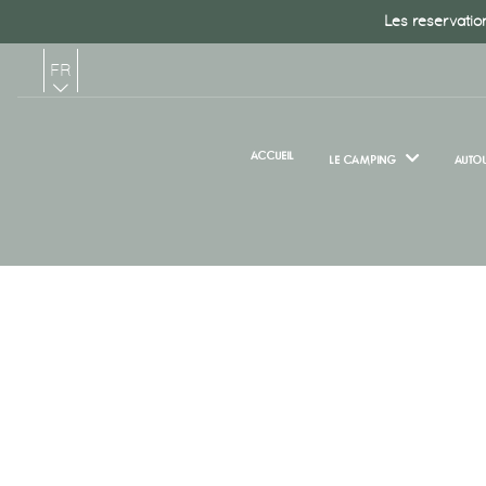
Les reservation
FR
EN
ACCUEIL
LE CAMPING
AUTOU
NL