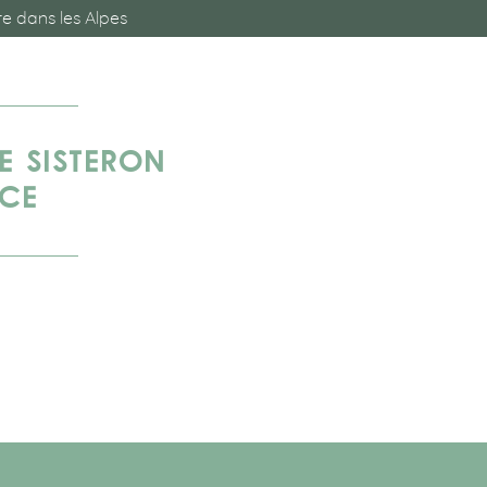
e dans les Alpes
E SISTERON
NCE