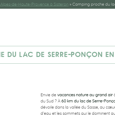
Alpes-de-Haute-Provence à Sisteron
»
Camping proche du la
 DU LAC DE SERRE-PONÇON EN 
Envie de
vacances nature au grand air
à
du Sud ? À
60 km du lac de Serre-Ponç
dévoile dans la vallée du Sasse, au cœ
d’eau et les sommets qui le dominent a