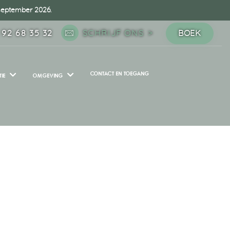
 september 2026.
 92 68 35 32
SCHRIJF ONS
BOEK
CONTACT EN TOEGANG
IE
OMGEVING