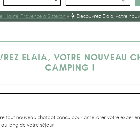
e-Haute-Provence à Sisteron
»
🤖 Découvrez Elaia, votre nou
VREZ ELAIA, VOTRE NOUVEAU C
CAMPING !
tre tout nouveau chatbot conçu pour améliorer votre expérienc
au long de votre séjour.