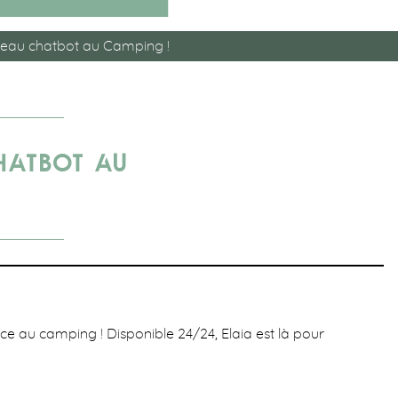
veau chatbot au Camping !
HATBOT AU
e au camping ! Disponible 24/24, Elaia est là pour